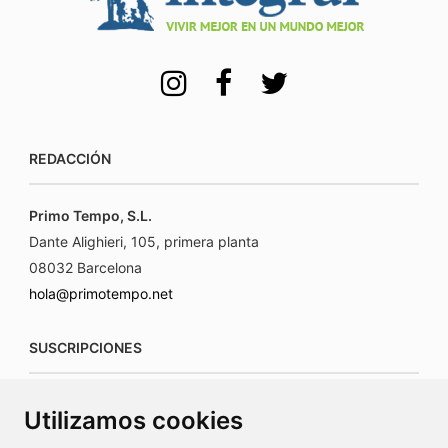
REDACCIÓN
Primo Tempo, S.L.
Dante Alighieri, 105, primera planta
08032 Barcelona
hola@primotempo.net
SUSCRIPCIONES
suscripciones@connecorrevistas.com
Utilizamos cookies
www.connecorrevistas.com