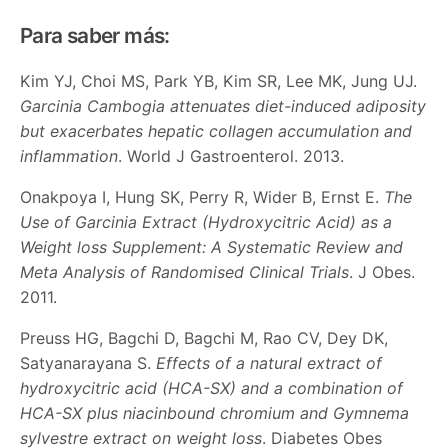
Para saber más:
Kim YJ, Choi MS, Park YB, Kim SR, Lee MK, Jung UJ.
Garcinia Cambogia attenuates diet-induced adiposity
but exacerbates hepatic collagen accumulation and
inflammation
. World J Gastroenterol. 2013.
Onakpoya I, Hung SK, Perry R, Wider B, Ernst E.
The
Use of Garcinia Extract (Hydroxycitric Acid) as a
Weight loss Supplement: A Systematic Review and
Meta Analysis of Randomised Clinical Trials
. J Obes.
2011.
Preuss HG, Bagchi D, Bagchi M, Rao CV, Dey DK,
Satyanarayana S.
Effects of a natural extract of
hydroxycitric acid (HCA-SX) and a combination of
HCA-SX plus niacinbound chromium and Gymnema
sylvestre extract on weight loss
. Diabetes Obes