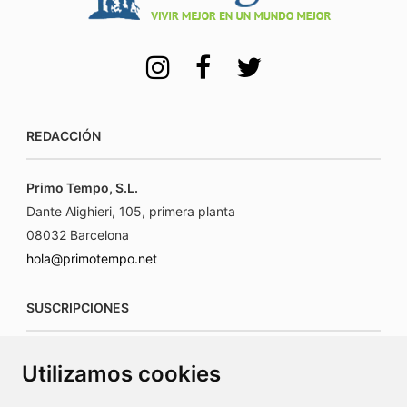
REDACCIÓN
Primo Tempo, S.L.
Dante Alighieri, 105, primera planta
08032 Barcelona
hola@primotempo.net
SUSCRIPCIONES
suscripciones@connecorrevistas.com
Utilizamos cookies
www.connecorrevistas.com